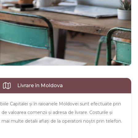
Livrare în Moldova
iile Capitalei şi în raioanele Moldovei sunt efectuate prin
e de valoarea comenzii şi adresa de livrare. Costurile şi
mai multe detalii aflaţi de la operatorii noştri prin telefon.