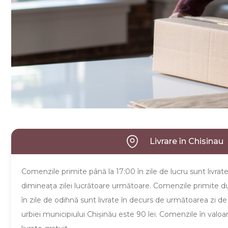
Feţe de perna
Suport pentru tacamuri
Serviciu de masa
Servicii ceai cafea
Recipiente pentru alimetare
Accesorii pentru bucatarie
Livrare în Chisinau
Platouri și Tocătoare de bucă
Comenzile primite până la 17:00 în zile de lucru sunt livrat
dimineaţa zilei lucrătoare următoare. Comenzile primite du
în zile de odihnă sunt livrate în decurs de următoarea zi de lu
urbiei municipiului Chişinău este 90 lei. Comenzile în valo