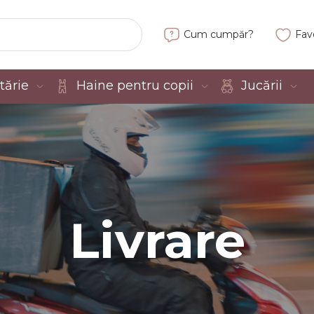
Cum cumpăr?
Fav
tărie
Haine pentru copii
Jucării
tărie
baieti
entru baieti
Livrare
te