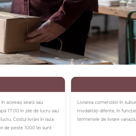
tărie
e în aceeaşi seară sau
Livrarea comenzilor în suburb
pă 17:00 în zile de lucru sau
modalităţi diferite, în funcţi
cru. Costul livrării în raza
termenele de livrare variază, 
are de peste 1000 lei sunt