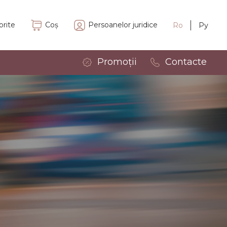
orite
Coș
Persoanelor juridice
Ro
Ру
Promoții
Contacte