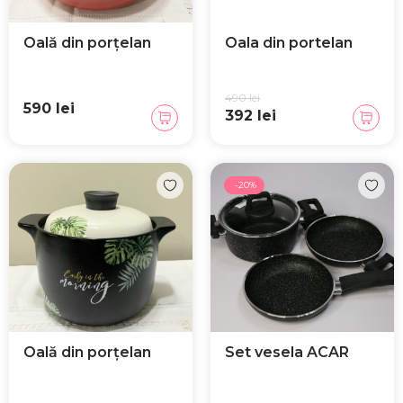
Feţe de perna
Suport pentru tacamuri
Oală din porțelan
Oala din portelan
Serviciu de masa
490 lei
590 lei
392 lei
Servicii ceai cafea
Recipiente pentru alimetare
-20%
Accesorii pentru bucatarie
Platouri și Tocătoare de bucătărie
Oală din porțelan
Set vesela ACAR