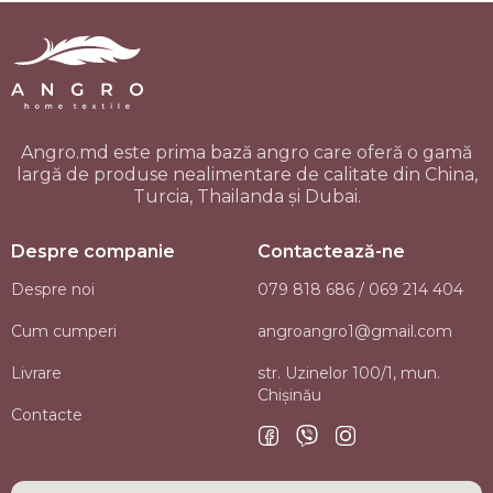
Lustre
James Kelly
Platouri și Tocătoare de bucătărie
Faţă de masă
Tivolyo Home
Gratare
Vaze pentru flori și sfeșnic
First Choice
Forme pentru copturi
Angro.md este prima bază angro care oferă o gamă
largă de produse nealimentare de calitate din China,
Turcia, Thailanda și Dubai.
Rama foto
Altele
Farfurii
Despre companie
Contactează-ne
Suvenire
Etro
Carafe
Despre noi
079 818 686 / 069 214 404
Prosoape
Căni
Cum cumperi
angroangro1@gmail.com
Halate de baie
Boluri
Livrare
str. Uzinelor 100/1, mun.
Chişinău
Contacte
Depozitare și organizare în casă
Zaharnita
Covorașe de baie
Vesela p/u înghețată